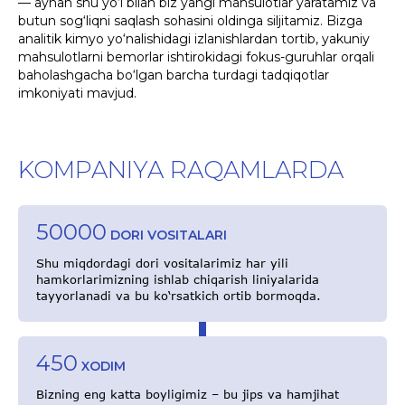
— aynan shu yo‘l bilan biz yangi mahsulotlar yaratamiz va
butun sog‘liqni saqlash sohasini oldinga siljitamiz. Bizga
analitik kimyo yo‘nalishidagi izlanishlardan tortib, yakuniy
mahsulotlarni bemorlar ishtirokidagi fokus-guruhlar orqali
baholashgacha bo‘lgan barcha turdagi tadqiqotlar
imkoniyati mavjud.
KOMPANIYA RAQAMLARDA
50000
DORI VOSITALARI
Shu miqdordagi dori vositalarimiz har yili
hamkorlarimizning ishlab chiqarish liniyalarida
tayyorlanadi va bu ko‘rsatkich ortib bormoqda.
450
XODIM
Bizning eng katta boyligimiz – bu jips va hamjihat