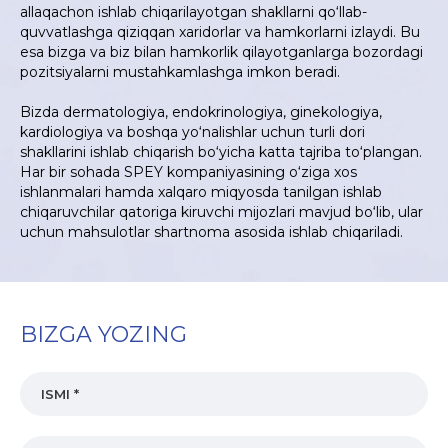
allaqachon ishlab chiqarilayotgan shakllarni qo‘llab-
quvvatlashga qiziqqan xaridorlar va hamkorlarni izlaydi. Bu
esa bizga va biz bilan hamkorlik qilayotganlarga bozordagi
pozitsiyalarni mustahkamlashga imkon beradi.
Bizda dermatologiya, endokrinologiya, ginekologiya,
kardiologiya va boshqa yo‘nalishlar uchun turli dori
shakllarini ishlab chiqarish bo‘yicha katta tajriba to‘plangan.
Har bir sohada SPEY kompaniyasining o‘ziga xos
ishlanmalari hamda xalqaro miqyosda tanilgan ishlab
chiqaruvchilar qatoriga kiruvchi mijozlari mavjud bo‘lib, ular
uchun mahsulotlar shartnoma asosida ishlab chiqariladi.
BIZGA YOZING