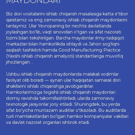
MAYDONLARI
Biz dori vositalarini ishlab chiqarish masalasiga katta e’tibor
qaratamiz va eng zamonaviy ishlab chiqarish maydonlarini
tanlaymiz. Ular Yevropaning bir nechta davlatlarida
joylashgan bo‘lib, vaqt sinovidan o‘tgan va sifat nazorati
tizimi bilan tekshirilgan. Barcha maydonlar ilmiy-tadqiqot
markazlari bilan hamkorlikda ishlaydi va Jahon sog‘liqni
saqlash tashkiloti hamda Good Manufacturing Practice
(Yaxshi ishlab chiqarish amaliyoti) standartlariga muvofiq
jihozlangan. .
Ushbu ishlab chiqarish maydonlarida malakali xodimlar
faoliyat olib boradi — aynan ular haqiqatan samarali dori
shakllarini ishlab chiqarishga javobgardirlar.
Hamkorlarimizga tegishli ishlab chiqarish maydonlari
doimiy ravishda takomillashtiriladi, ularda zamonaviy
texnologik jarayonlar joriy etiladi. Shuningdek, bu yerda
sifat bo‘yicha muntazam auditlar o‘tkaziladi. Bu auditlarda
turli mamlakatlardan bo‘lgan hamkor kompaniyalar vakillari
va davlat nazorat organlari ishtirok etadi.