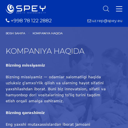
+998 78 122 2882
uz.rep@spey.eu
BOSH SAHIFA
KOMPANIYA HAQIDA
KOMPANIYA HAQIDA
Bizning missiyamiz
Bizning missiyamiz — odamlar salomatligi haqida
uzluksiz g‘amxo‘rlik qilish va ularning hayot sifatini
yaxshilashdan iborat. Buni biz innovatsion, sifatli va
hamyonbop dori vositalarining to‘liq turini taqdim
etish orqali amalga oshiramiz.
Bizning qarashimiz
Eng yaxshi mutaxassislardan iborat jamoani