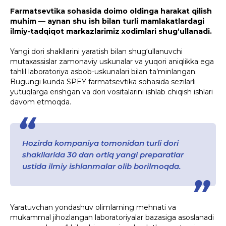
Farmatsevtika sohasida doimo oldinga harakat qilish
muhim — aynan shu ish bilan turli mamlakatlardagi
ilmiy-tadqiqot markazlarimiz xodimlari shug‘ullanadi.
Yangi dori shakllarini yaratish bilan shug‘ullanuvchi
mutaxassislar zamonaviy uskunalar va yuqori aniqlikka ega
tahlil laboratoriya asbob-uskunalari bilan ta’minlangan.
Bugungi kunda SPEY farmatsevtika sohasida sezilarli
yutuqlarga erishgan va dori vositalarini ishlab chiqish ishlari
davom etmoqda.
Hozirda kompaniya tomonidan turli dori
shakllarida 30 dan ortiq yangi preparatlar
ustida ilmiy ishlanmalar olib borilmoqda.
Yaratuvchan yondashuv olimlarning mehnati va
mukammal jihozlangan laboratoriyalar bazasiga asoslanadi