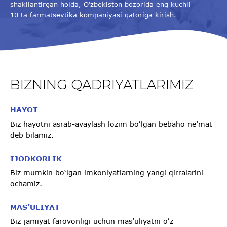
shakllantirgan holda, O‘zbekiston bozorida eng kuchli
10 ta farmatsevtika kompaniyasi qatoriga kirish.
BIZNING QADRIYATLARIMIZ
HAYOT
Biz hayotni asrab-avaylash lozim bo‘lgan bebaho ne’mat
deb bilamiz.
IJODKORLIK
Biz mumkin bo‘lgan imkoniyatlarning yangi qirralarini
ochamiz.
MAS’ULIYAT
Biz jamiyat farovonligi uchun mas’uliyatni o‘z