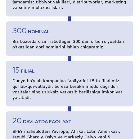
jamoamiz: tibbiyot vakillari, distributyorlar, marketing
va sotuv mutaxassislari.
300
NOMINAL
Biz bozorda o‘zini isbotlagan 300 dan ortiq ro‘yxatdan
o‘tkazilgan dori nomlarini ishlab chiqaramiz.
15
FILIAL
Dunyo bo‘ylab kompaniya faoliyatini 15 ta filialimiz
qo‘llab-quvvatlaydi, bu esa kerakli miqdordagi dori
vositalarining uzluksiz yetkazib berilishiga imkoniyat
yaratadi.
20
DAVLATDA FAOLIYAT
SPEY mahsulotlari Yevropa, Afrika, Lotin Amerikasi,
Janubi-Sharqiy Osiyo va Markaziy Osiyo kabi 5