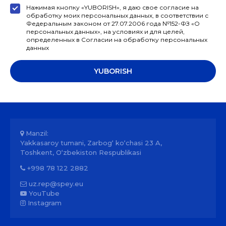
Нажимая кнопку «YUBORISH», я даю свое согласие на
обработку моих персональных данных, в соответствии с
Федеральным законом от 27.07.2006 года №152-ФЗ «О
персональных данных», на условиях и для целей,
определенных в Согласии на обработку персональных
данных
Manzil:
Yakkasaroy tumani, Zarbog‘ ko‘chasi 23 A,
Toshkent, O‘zbekiston Respublikasi
+998 78 122 2882
uz.rep@spey.eu
YouTube
Instagram