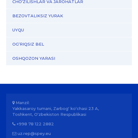
CHO‘ZILISHLAR VA JAROHATLAR
BEZOVTALIKSIZ YURAK
UYQU
OG‘RIQSIZ BEL
OSHQOZON YARASI
Manzil:
Yakkasaroy tumani, Zarbog‘ ko‘chasi 23 A,
Toshkent, O‘zbekiston Respublikasi
+998 78 122 2882
uz.rep@spey.eu