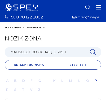
+998 78 122 2882
uz.rep@spey.eu
BOSH SAHIFA
MAHSULOTLAR
NOZIK ZONA
RETSEPT BO‘YICHA
RETSEPTSIZ
A
B
D
F
G
I
K
L
M
N
O
P
R
S
T
V
Z