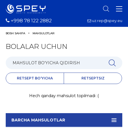
+998 78 122 2882
uz.rep@spey.eu
BOSH SAHIFA
MAHSULOTLAR
BOLALAR UCHUN
RETSEPT BO‘YICHA
RETSEPTSIZ
Hech qanday mahsulot topilmadi :(
BARCHA MAHSULOTLAR