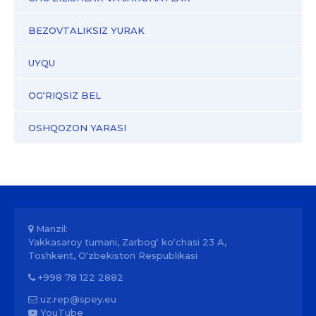
BEZOVTALIKSIZ YURAK
UYQU
OG‘RIQSIZ BEL
OSHQOZON YARASI
Manzil:
Yakkasaroy tumani, Zarbog‘ ko‘chasi 23 A,
Toshkent, O‘zbekiston Respublikasi
+998 78 122 2882
uz.rep@spey.eu
YouTube