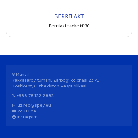
BERRILAKT
Berrilakt sache №30
Manzil:
Yakkasaroy tumani, Zarbog‘ ko‘chasi 23 A,
Toshkent, O‘zbekiston Respublikasi
+998 78 122 2882
uz.rep@spey.eu
YouTube
Instagram