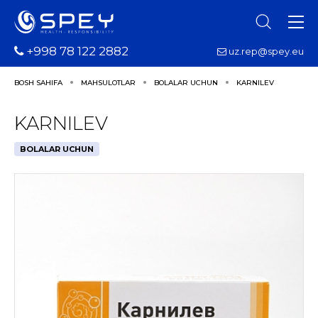
+998 78 122 2882
uz.rep@spey.eu
BOSH SAHIFA
MAHSULOTLAR
BOLALAR UCHUN
KARNILEV
KARNILEV
BOLALAR UCHUN