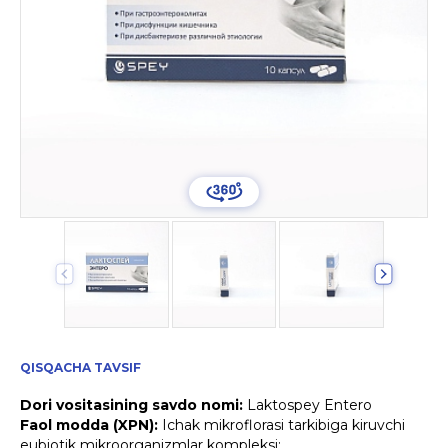
QISQACHA TAVSIF
Dori vositasining savdo nomi:
Laktospey Entero
Faol modda (XPN):
Ichak mikroflorasi tarkibiga kiruvchi
eubiotik mikroorganizmlar kompleksi: