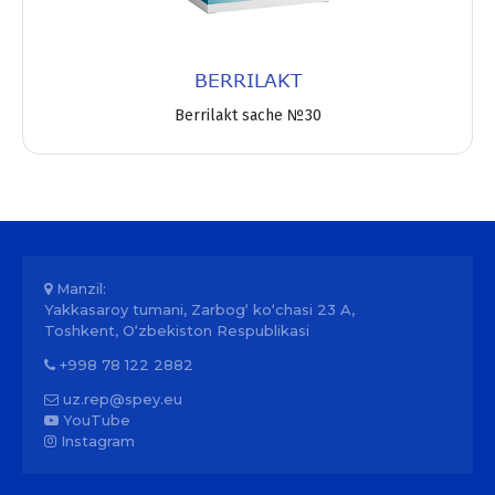
BERRILAKT
Berrilakt sache №30
Manzil:
Yakkasaroy tumani, Zarbog‘ ko‘chasi 23 A,
Toshkent, O‘zbekiston Respublikasi
+998 78 122 2882
uz.rep@spey.eu
YouTube
Instagram